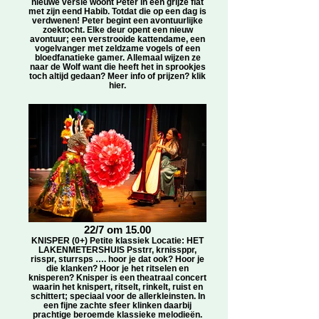
nieuwe versie woont Peter in een grijze flat
met zijn eend Habib. Totdat die op een dag is
verdwenen! Peter begint een avontuurlijke
zoektocht. Elke deur opent een nieuw
avontuur; een verstrooide kattendame, een
vogelvanger met zeldzame vogels of een
bloedfanatieke gamer. Allemaal wijzen ze
naar de Wolf want die heeft het in sprookjes
toch altijd gedaan? Meer info of prijzen? klik
hier.
22/7 om 15.00
KNISPER (0+) Petite klassiek Locatie: HET
LAKENMETERSHUIS Psstrr, krnissppr,
risspr, sturrsps …. hoor je dat ook? Hoor je
die klanken? Hoor je het ritselen en
knisperen? Knisper is een theatraal concert
waarin het knispert, ritselt, rinkelt, ruist en
schittert; speciaal voor de allerkleinsten. In
een fijne zachte sfeer klinken daarbij
prachtige beroemde klassieke melodieën.