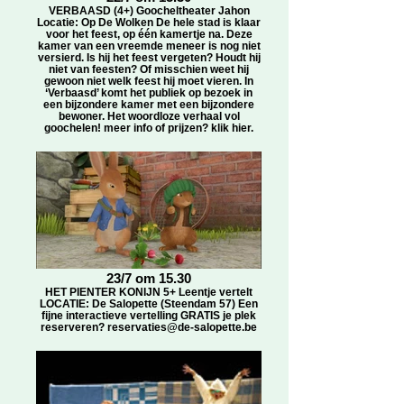
VERBAASD (4+) Goocheltheater Jahon
Locatie: Op De Wolken De hele stad is klaar
voor het feest, op één kamertje na. Deze
kamer van een vreemde meneer is nog niet
versierd. Is hij het feest vergeten? Houdt hij
niet van feesten? Of misschien weet hij
gewoon niet welk feest hij moet vieren. In
‘Verbaasd’ komt het publiek op bezoek in
een bijzondere kamer met een bijzondere
bewoner. Het woordloze verhaal vol
goochelen! meer info of prijzen? klik hier.
23/7 om 15.30
HET PIENTER KONIJN 5+ Leentje vertelt
LOCATIE: De Salopette (Steendam 57) Een
fijne interactieve vertelling GRATIS je plek
reserveren? reservaties@de-salopette.be