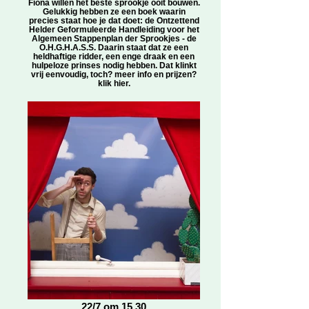
Fiona willen het beste sprookje ooit bouwen.
Gelukkig hebben ze een boek waarin
precies staat hoe je dat doet: de Ontzettend
Helder Geformuleerde Handleiding voor het
Algemeen Stappenplan der Sprookjes - de
O.H.G.H.A.S.S. Daarin staat dat ze een
heldhaftige ridder, een enge draak en een
hulpeloze prinses nodig hebben. Dat klinkt
vrij eenvoudig, toch? meer info en prijzen?
klik hier.
22/7 om 15.30