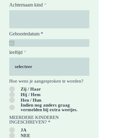
Achternaam kind
r
Geboortedatum
*
e
q
u
leeftijd
i
r
e
d
Hoe wens je aangesproken te worden?
Zij / Haar
Hij / Hem
Hen / Hun
Indien nog anders graag
vermelden bij extra weetjes.
MEERDERE KINDEREN
INGESCHREVEN?
*
JA
NEE