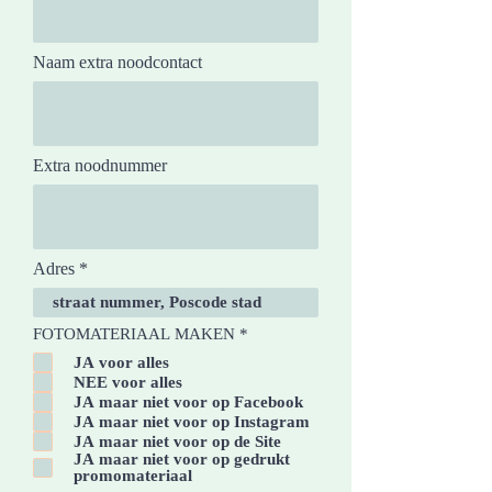
Naam extra noodcontact
Extra noodnummer
Adres
V
FOTOMATERIAAL MAKEN
*
e
JA voor alles
r
NEE voor alles
e
i
JA maar niet voor op Facebook
s
JA maar niet voor op Instagram
t
JA maar niet voor op de Site
JA maar niet voor op gedrukt
promomateriaal