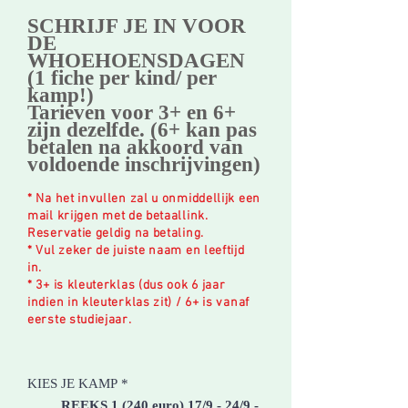
SCHRIJF JE IN VOOR
DE
WHOEHOENSDAGEN
(1 fiche per kind/ per
kamp!)
Tarieven voor 3+ en 6+
zijn dezelfde. (6+ kan pas
betalen na akkoord van
voldoende inschrijvingen)
* Na het invullen zal u onmiddellijk een
mail krijgen met de betaallink.
Reservatie geldig na betaling.
* Vul zeker de juiste naam en leeftijd
in.
* 3+ is kleuterklas (dus ook 6 jaar
indien in kleuterklas zit) / 6+ is vanaf
eerste studiejaar.
KIES JE KAMP
*
REEKS 1 (240 euro) 17/9 - 24/9 -