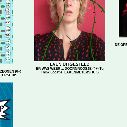
DE OPE
EVEN UITGESTELD
ER WAS WEER ... DOORNROOSJE (4+) Tg
ZEGGEN (6+)
Think Locatie: LAKENMETERSHUIS
METERSHUIS