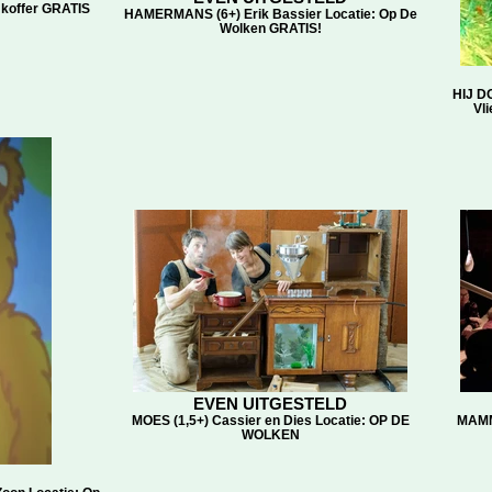
koffer GRATIS
HAMERMANS (6+) Erik Bassier Locatie: Op De
Wolken GRATIS!
HIJ D
Vl
EVEN UITGESTELD
MOES (1,5+) Cassier en Dies Locatie: OP DE
MAMMO
WOLKEN