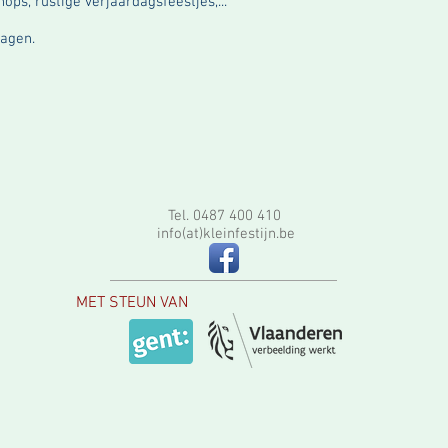
ops, rustige verjaardagsfeestjes,...
ragen.
Tel. 0487 400 410
info(at)kleinfestijn.be
MET STEUN VAN