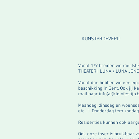
KUNSTPROEVERIJ
Vanaf 1/9 breiden we met KL
THEATER I LUNA / LUNA JONG 
Vanaf dan hebben we een eige
beschikking in Gent. Ook jij 
mail naar info(at)kleinfestijn.b
Maandag, dinsdag en woensdag
etc... ). Donderdag tem zondag
Residenties kunnen ook aang
Ook onze foyer is bruikbaar v