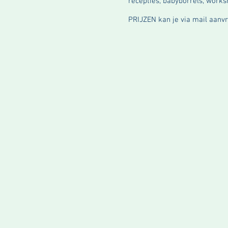
recepties, babyborrels, worksh
PRIJZEN kan je via mail aanv